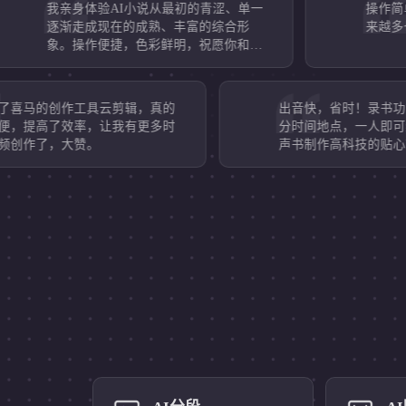
我亲身体验AI小说从最初的青涩、单一
操作简单容易上
逐渐走成现在的成熟、丰富的综合形
来越多也越来越
象。操作便捷，色彩鲜明，祝愿你和我
都变得越来越好~
创作工具云剪辑，真的
出音快，省时！录书功能相对
了效率，让我有更多时
分时间地点，一人即可组队。
，大赞。
声书制作高科技的贴心软件。
荐！